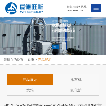
销售与服务热线
0510 - 6607 7111
您所在的位置：
首页
>
产品展示
产品展示
涂布机
烘箱
氧化炉