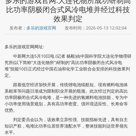
多乐的游戏官网:大连化物所成功研制高
比功率阴极闭合式风冷电堆并经过科技
效果判定
发布者：
多乐的游戏官网
发布时间：2026-05-13 12:02:04
多乐的游戏官网网址:
中新网大连5月10日电 (记者 杨毅)由中国科学院大连化学物理研
究所(以下简称“大连化物所”)研制的“高比功率阴极闭合式风冷电
堆”技能10日正式经过中国石油和化学工业联合会安排的科技效果判
定。
跟着低空经济加快开展，传统锂电池续航短、现有燃料电池体
系粗笨等问题日渐成为限制职业开展的瓶颈。此次经过判定的高比
功率阴极闭合式风冷电堆，是一种先进的氢燃料电池技能，专为中
小功率使用场景规划，具有高功率密度、强环境适应性、长寿命等
优势。
判定委员会以为，该效果立异性强、技能指标先进，具有自主
知识产权，电堆比功率位居世界顶配水平，整体技能到达世界领先
水平。