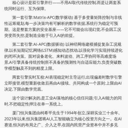
核心设计是双引擎并行——不用AI取代传统控制,而是让两套系
统同时运行、互为保障。
第一套引擎:Matrix-APC(数学驱动) 基于多变量矩阵控制与非线
性运筹规划,每一步决策均有可解析的数学依据,系统行为稳定可预
期。这是整套方案的安全基座——它不可能会出现幻觉,不会因工况
突变而失控,是制造业敢于引入AI的前提。
第二套引擎:AI-APC(数据驱动) 以神经网络建模捕捉复杂工况规
律,以长短期记忆网络(LSTM)感知动态扰动,以强化学习实现持续进化
的闭环决策。面对设备老化、来料波动、跨工序协同等高难度场
景,AI引擎具备传统控制所不具备的预测性与自适应能力,负责突破数
学模型触及不到的精度上限。
两套引擎实时互校:AI表现稳定时主导运行,出现偏差时数学引擎
立即接管,模型重新收敛后再由AI接续。共同构成一个原则:上限由AI
决定,下限由数学兜底。
这个设计解决的,是工业AI落地的核心信任问题:引入AI能力的同
时,不把稳定性押注在单一系统上。
厦门恒兴集团由柯希平先生于1994年创立,深耕实业三十余年。
2023年以来,恒兴集团将AI人工智能确立为核心投资方向之一。在AI
赛道,恒兴的布局之广、介入之早,在国内民营产业资本中并不多见