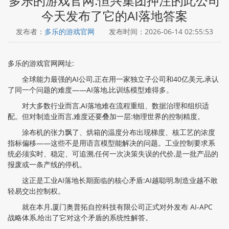
多乐的游戏官网:恒兴集团押注的此公司
今天发布了它的AI落地答案
发布者：
多乐的游戏官网
发布时间：2026-06-14 02:55:53
多乐的游戏官网网址:
全球能力最强的AI公司,正在用一家独立子公司和40亿美元,承认
了同一个问题的难度——AI落地,比训练模型难得多。
对大多数行业而言,AI落地难在流程重组、数据治理和组织适
配。但对制造业而言,难度还要叠加一层:物理世界的控制精度。
涂布机的张力飘了、烘箱的温度分布出现梯度、核工艺的浓度
指标偏移——这些不是用语言模型能解决的问题。工业控制要求系
统必须实时、稳定、可追溯,任何一次决策失误的代价,是一批产品的
报废或一条产线的停机。
这正是工业AI落地长期面临的核心矛盾:AI越聪明,制造业越不敢
轻易交出控制权。
就在本月,厦门奥普拓自控科技有限公司正式对外发布 AI-APC
战略体系,给出了它对这个矛盾的系统性解答。