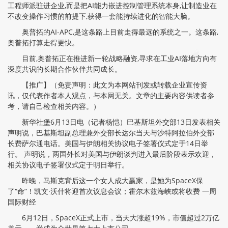
工程师派驻进企业,而是把AI能力嵌进控制管理系统本身,让制造业在
不改变操作习惯的前提下,获得一套能持续进化的智能大脑。
奥普拓的AI-APC,是这条路上目前走得最远的系统之一。这条路,
奥普拓打算走得更快。
目前,奥普拓正在推进新一轮战略融资,寻求在工业AI落地方向有
深度共识的长期合作伙伴共同成长。
【推广】（免责声明：此文为本网站刊发或转载企业宣传资
讯，仅代表作者本人观点，与本网无关。文章的主要内容供读者参
考，请自己检查相关内容。）
新华社堡6月13日电（记者杨恺）巴基斯坦外交部13日发表相关
声明说，巴基斯坦副总理兼外交部长达尔当天与沙特阿拉伯外交部
长费萨尔通电话。美国与伊朗相关协议电子签署仪式定于14日举
行。 声明说，两国外长对美国与伊朗谈判进入最后阶段表示欢迎，
相关协议电子签署仪式定于明日举行。
昨晚，马斯克背后这一个女人成大赢家，是她为SpaceX保
了“命”！凯文·沃什将迎首次议息会议；霍尔木兹海峡或将收费 一周
国际财经
6月12日，SpaceX正式上市，当天大涨超19%，市值超过2万亿