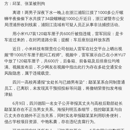
方：邱某、张某被刑拘
离谱！两男子深夜下水一晚上在浙江浦阳江摸了1000多公斤螺
蛳半夜偷偷下水共摸了34袋螺蛳超1000公斤近日，浙江诸暨市公安
局浬浦所收到线索，浦阳江流域有可疑人员正从事非法捕捞活动。
用小米YU7装120箱车厘子共600斤被指违规，雷军回应：是卡
车送过来的，在封闭道路分装；提醒：车后座别这样放东西
近日，小米科技有限责任公司创始人雷军在社交平台上晒出视
频“带1000斤车厘子慰问工程师”。视频中，雷军展示自己在小米YU7
中放了120箱车厘子，共600斤，后备箱、前备箱及后排座位均堆
满。视频发布后，不少网友在视频中指出此行为存在多处交通安全
风险隐患，属于违规载货。
四川一高校再通报“女处长与已婚男有染”：鄢某某系合同制普通
员工，已离职，未发现其干预招投标等问题，将撤销荣誉扣发考核
津贴
6月9日，四川德阳一名女子公开举报其丈夫与高校后勤部处长
鄢某某存在不正当男女关系。海报列明五条细节，指控鄢某某与自
己丈夫存在婚外不正当关系，同时实名举报鄢某某利用职务便利，
侵占学校项目资源、中饱私囊，存在违纪贪腐行为。