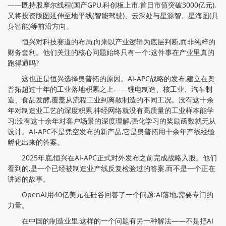
——既持股摩尔线程(国产GPU,科创板上市,首日市值突破3000亿元),
又将投资版图延伸至地平线(智能驾驶)、云深处与星源智、星海图(具
身智能)等前沿方向。
恒兴对科技赛道的布局,向来以产业逻辑为底层判断,而非纯粹的
财务套利。他们关注的核心问题始终只有一个:这件事在产业里真的
跑得通吗?
这也正是恒兴选择奥普拓的原因。AI-APC战略的发布,建立在奥
普拓超过十年的工业落地积累之上——锂电制造、核工业、汽车制
造、食品发酵,覆盖从流程工业到离散制造的不同工况。没有这十余
年对制造业工艺的深度积累,神经网络就没有高质量的工业样本能学
习;没有这十余年对客户场景的深度理解,强化学习的奖励函数就无从
设计。AI-APC不是凭空发布的新产品,它是奥普拓用十余年产线经验
孵化出来的答案。
2025年底,恒兴在AI-APC正式对外发布之前完成战略入股。他们
看到的,是一个已经被制造业产线反复检验过的答案,而不是一个正在
讲述的故事。
OpenAI用40亿美元在硅谷回答了一个问题:AI落地,需要专门的
力量。
在中国的制造业里,这样的一个问题有另一种解法——不是把AI