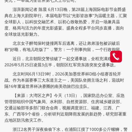
美元，一举成为全世界第七大上市公司。
澎湃新闻记者 陈晨 6月13日晚，第28届上海国际电影节金爵盛
典在上海大剧院举行。本届电影节以“光影皆故事”为温暖主题，汇聚
全球影人，以科技交融艺术、以初心致敬热爱，开启一场兼具温
度、格局与活力的年度光影盛宴。盛典全程多平台同步直播，面向
全球放送光影魅力。
北京女子醉驾保时捷撞两车后逃离，还让弟弟顶包被识破后
称“好嘞，有地儿吃饭了” ，警方：一个刑事拘留，一个行政拘留
近日，北京朝阳交警侦破了一起交通事故，全程充满戏剧性。
2026年5月25日凌晨3点半，朝阳区红军营东路突发交通事故。
北京时间6月13日9时，2026美加墨世界杯D组小组赛首轮开
战。作为本届赛事三大东道主之一，美国队坐拥主场之利，迎战时
隔16年重返世界杯决赛圈的南美劲旅巴拉圭队。
【来源：大湾区之声】今天（13日），国家防总办公室、应急
管理部组织中国气象局、水利部、自然资源部、住房城乡建设部、
交通运输部等多部门联合会商，视频调度浙江、福建、江西、广
东、广西等9个省份，分析研判近期降雨发展的新趋势，研究部署重
点地区防汛救灾工作。
浙江2名男子深夜偷偷下水，在浦阳江摸了1000多公斤螺蛳，警