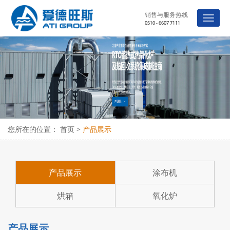
销售与服务热线
0510 - 6607 7111
您所在的位置：
首页
>
产品展示
产品展示
涂布机
烘箱
氧化炉
产品展示