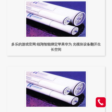
多乐的游戏官网:锐翔智能绑定苹果华为 光模块设备翻开生
长空间